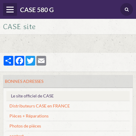
CASE 580 G
CASE site
Panier
0
Votre compte
Langues
Partager
Facebook
Twitter
Email
DONNEES TECHNIQUES
CONDUITE
BONNES ADRESSES
ENTRETIEN
Le site officiel de CASE
DEPANNAGE
Distributeurs CASE en FRANCE
DIVERS DOC. & BROCHURES
Pièces + Réparations
BONNES ADRESSES
Photos de pièces
contact