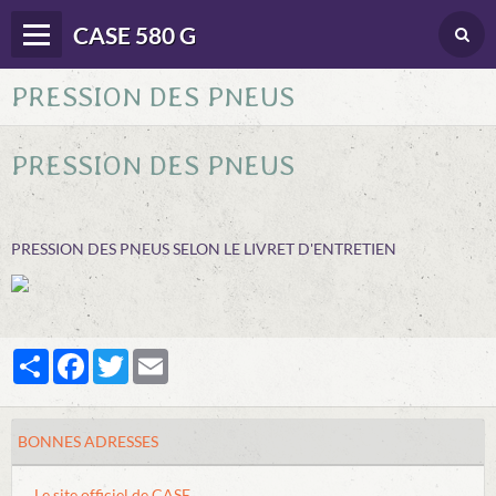
CASE 580 G
PRESSION DES PNEUS
Panier
0
Votre compte
PRESSION DES PNEUS
Langues
DONNEES TECHNIQUES
PRESSION DES PNEUS SELON LE LIVRET D'ENTRETIEN
CONDUITE
ENTRETIEN
Partager
Facebook
Twitter
Email
DEPANNAGE
DIVERS DOC. & BROCHURES
BONNES ADRESSES
BONNES ADRESSES
Le site officiel de CASE