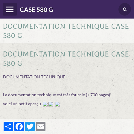
CASE 580 G
DOCUMENTATION TECHNIQUE CASE
Panier
0
580 G
Votre compte
Langues
DOCUMENTATION TECHNIQUE CASE
DONNEES TECHNIQUES
580 G
CONDUITE
DOCUMENTATION TECHNIQUE
ENTRETIEN
La documentation technique est très fournie (+ 700 pages)!
DEPANNAGE
voici un petit aperçu
DIVERS DOC. & BROCHURES
BONNES ADRESSES
Partager
Facebook
Twitter
Email