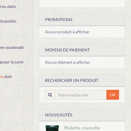
trou dans
PROMOTIONS
la poulie.
Aucun produit à afficher
e en soutenant
MOYENS DE PAIEMENT
poser le joint
Aucun élément à afficher
ie
doit
RECHERCHER UN PRODUIT
OK
NOUVEAUTÉS
Malette contrôle