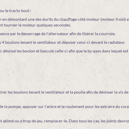
ou le tracto bout :
ion en démontant une des durits du chauffage côté moteur (moteur froid) e
ant tourner le moteur quelques secondes.
ce par le desserrage de l'alternateur afin de libérer la courroie.
es 4 boulons tenant le ventilateur et déposer celui-ci devant le radiateur.
dévissé les boulon et basculé celle-ci afin que le by-pass dans lequel est
er les boulons tenant le ventilateur et la poulie afin de dévisser la vis de
de la pompe, appuyer sur l'arbre et le roulement pour les extraire du corps
st abimé ou a trop de jeu, remplacer-le. Dans tous les cas, les joints devro