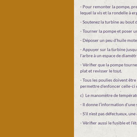
- Pour remonter la pompe, pre
lequel la vis et la rondelle à er
- Soutenez la turbine au bout d
- Tourner la pompe et poser u
- Déposer un peu d'huile moteu
- Appuyer sur la turbine jusqu
l'arbre à un espace de diamètr
- Vérifier que la pompe tourne 
plat et revisser le tout.
- Tous les poulies doivent être
permettre d'enfoncer celle-ci 
c) Le manomètre de températu
- Il donne l'information d'une
- S'il n'est pas défectueux, une
- Vérifier aussi le fusible et l'é