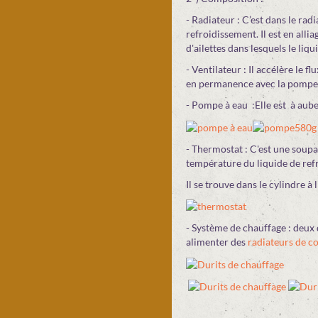
- Radiateur : C’est dans le rad
refroidissement. Il est en all
d'ailettes dans lesquels le liq
- Ventilateur : Il accélère le f
en permanence avec la pompe 
- Pompe à eau :Elle est à aube
- Thermostat : C'est une soupa
température du liquide de ref
Il se trouve dans le cylindre à 
- Système de chauffage : deux 
alimenter des
radiateurs de c