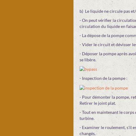
b) Le liquide ne circule pas et/
- On peut vérifier la circulat
circulation du liquide en fais
- La dépose de la pompe commen
- Vider le circuit et dévisser l
- Déposer la pompe après avoir 
se libère.
- Inspection de la pompe :
- Pour démonter la pompe, retir
Retirer le joint plat.
- Tout en maintenant le corps 
turbine.
- Examiner le roulement, s'il e
changés.