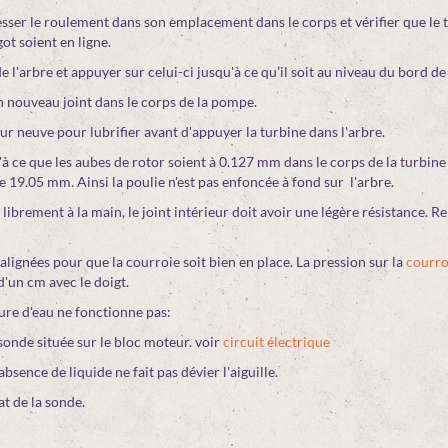
sser le roulement dans son emplacement dans le corps et vérifier que le 
got soient en ligne.
e l'arbre et appuyer sur celui-ci jusqu'à ce qu'il soit au niveau du bord de 
n nouveau joint dans le corps de la pompe.
r neuve pour lubrifier avant d'appuyer la turbine dans l'arbre.
'à ce que les aubes de rotor soient à 0.127 mm dans le corps de la turbin
e 19.05 mm. Ainsi la poulie n'est pas enfoncée à fond sur l'arbre.
librement à la main, le joint intérieur doit avoir une légère résistance. Re
 alignées pour que la courroie soit bien en place. La pression sur la
courro
d'un cm avec le doigt.
re d'eau ne fonctionne pas:
 sonde située sur le bloc moteur. voir
circuit électrique
 absence de liquide ne fait pas dévier l'aiguille.
tat de la sonde.