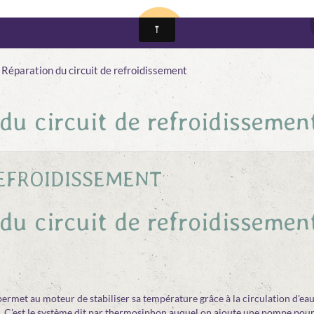
Réparation du circuit de refroidissement
du circuit de refroidissemen
REFROIDISSEMENT
du circuit de refroidissemen
permet au moteur de stabiliser sa température grâce à la circulation d'eau
ci. C'est le système dit par thermosiphon auquel on ajoute une pompe pour