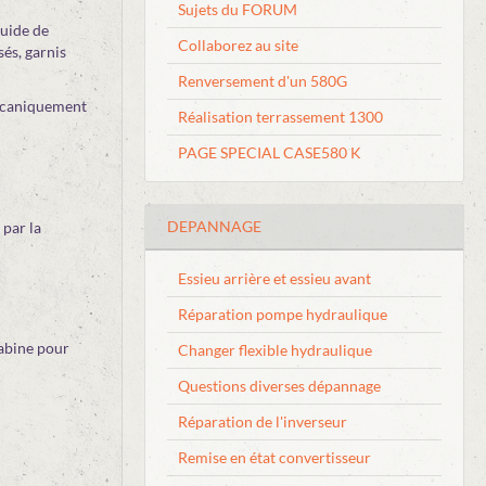
Sujets du FORUM
quide de
Collaborez au site
sés, garnis
Renversement d'un 580G
 mécaniquement
Réalisation terrassement 1300
PAGE SPECIAL CASE580 K
DEPANNAGE
 par la
Essieu arrière et essieu avant
Réparation pompe hydraulique
cabine pour
Changer flexible hydraulique
Questions diverses dépannage
Réparation de l'inverseur
Remise en état convertisseur