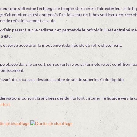
iateur que s'effectue l’échange de température entre l’air extérieur et le li
iage d’aluminium et est composé d'un faisceau de tubes verticaux entrecroi
uide de refroidissement circule.
lux d'air passant sur le radiateur et permet de le refroidir. Il est entraîné
à eau.
s et sert à accélérer le mouvement du liquide de refroidissement.
pe placée dans le circuit, son ouverture ou sa fermeture est conditionnée
roidissement.
l'avant de la culasse dessous la pipe de sortie supérieure du liquide.
dérivations où sont branchées des durits font circuler le liquide vers la 
onfort