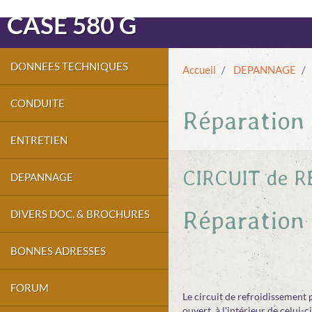
CASE 580 G
DONNEES TECHNIQUES
Accueil
DEPANNAGE
CONDUITE
Réparation 
ENTRETIEN
CIRCUIT de 
DEPANNAGE
Réparation 
DIVERS DOC. & BROCHURES
BONNES ADRESSES
FORUM
Le circuit de refroidissement 
ouvert à l'intérieur de celui-