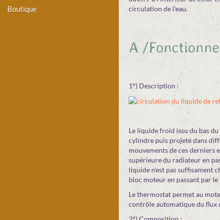
Boutique
circulation de l'eau.
A /Fonctionne
1°) Description :
Le liquide froid issu du bas d
cylindre puis projeté dans diff
mouvements de ces derniers et 
supérieure du radiateur en pas
liquide n'est pas suffisament c
bloc moteur en passant par le 
Le thermostat permet au moteu
contrôle automatique du flux d
2°) Composition :