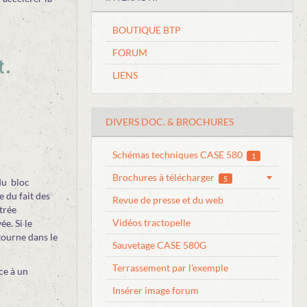
BOUTIQUE BTP
FORUM
t.
LIENS
DIVERS DOC. & BROCHURES
Schémas techniques CASE 580
1
Brochures à télécharger
5
 du bloc
e du fait des
Revue de presse et du web
trée
Vidéos tractopelle
e. Si le
etourne dans le
Sauvetage CASE 580G
Terrassement par l'exemple
ce à un
Insérer image forum