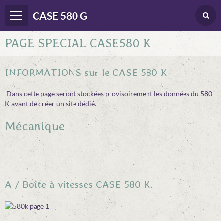
CASE 580 G
PAGE SPECIAL CASE580 K
Panier
0
Votre compte
INFORMATIONS sur le CASE 580 K
Langues
Dans cette page seront stockées provisoirement les données du 580
DONNEES TECHNIQUES
K avant de créer un site dédié.
CONDUITE
Mécanique
ENTRETIEN
DEPANNAGE
DIVERS DOC. & BROCHURES
A / Boîte à vitesses CASE 580 K.
BONNES ADRESSES