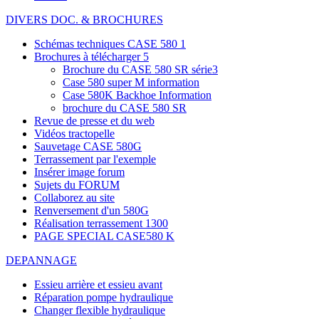
DIVERS DOC. & BROCHURES
Schémas techniques CASE 580
1
Brochures à télécharger
5
Brochure du CASE 580 SR série3
Case 580 super M information
Case 580K Backhoe Information
brochure du CASE 580 SR
Revue de presse et du web
Vidéos tractopelle
Sauvetage CASE 580G
Terrassement par l'exemple
Insérer image forum
Sujets du FORUM
Collaborez au site
Renversement d'un 580G
Réalisation terrassement 1300
PAGE SPECIAL CASE580 K
DEPANNAGE
Essieu arrière et essieu avant
Réparation pompe hydraulique
Changer flexible hydraulique