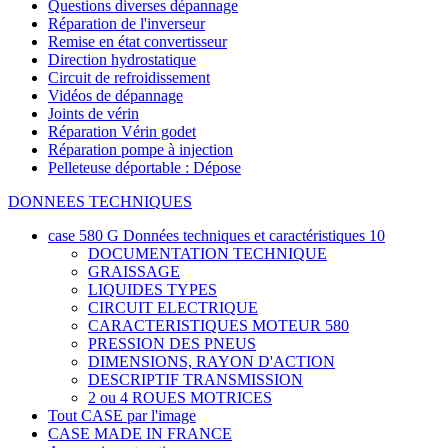
Questions diverses dépannage
Réparation de l'inverseur
Remise en état convertisseur
Direction hydrostatique
Circuit de refroidissement
Vidéos de dépannage
Joints de vérin
Réparation Vérin godet
Réparation pompe à injection
Pelleteuse déportable : Dépose
DONNEES TECHNIQUES
case 580 G Données techniques et caractéristiques
10
DOCUMENTATION TECHNIQUE
GRAISSAGE
LIQUIDES TYPES
CIRCUIT ELECTRIQUE
CARACTERISTIQUES MOTEUR 580
PRESSION DES PNEUS
DIMENSIONS, RAYON D'ACTION
DESCRIPTIF TRANSMISSION
2 ou 4 ROUES MOTRICES
Tout CASE par l'image
CASE MADE IN FRANCE