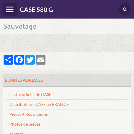
CASE 580 G
Sauvetage
Panier
0
Votre compte
Langues
Partager
Facebook
Twitter
Email
DONNEES TECHNIQUES
CONDUITE
BONNES ADRESSES
ENTRETIEN
Le site officiel de CASE
DEPANNAGE
Distributeurs CASE en FRANCE
DIVERS DOC. & BROCHURES
Pièces + Réparations
BONNES ADRESSES
Photos de pièces
contact